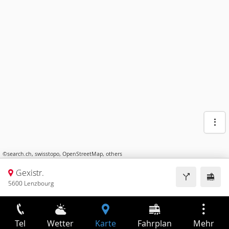
©
search.ch
,
swisstopo
,
OpenStreetMap
,
others
Gexistr.
5600 Lenzbourg
Tel
Wetter
Karte
Fahrplan
Mehr