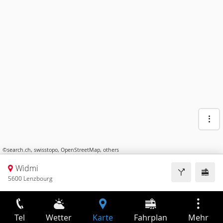
©
search.ch
,
swisstopo
,
OpenStreetMap
,
others
Widmi
5600 Lenzbourg
Tel
Wetter
Karte
Fahrplan
Mehr