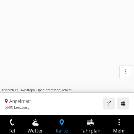
©
search.ch
,
swisstopo
,
OpenStreetMap
,
others
Ängelmatt
5600 Lenzburg
Tel
Wetter
Karte
Fahrplan
Mehr