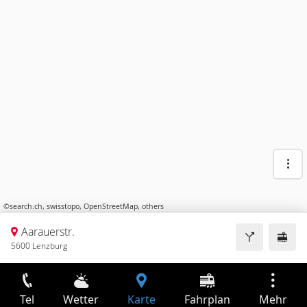
©
search.ch
,
swisstopo
,
OpenStreetMap
,
others
Aarauerstr.
5600 Lenzburg
Tel
Wetter
Karte
Fahrplan
Mehr