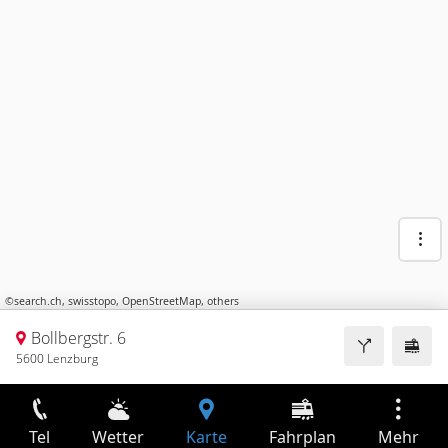
©
search.ch
,
swisstopo
,
OpenStreetMap
,
others
Bollbergstr. 6
5600 Lenzburg
Tel
Wetter
Karte
Fahrplan
Mehr