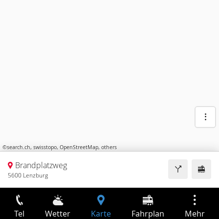
©
search.ch
,
swisstopo
,
OpenStreetMap
,
others
Brandplatzweg
5600 Lenzburg
Tel
Wetter
Karte
Fahrplan
Mehr