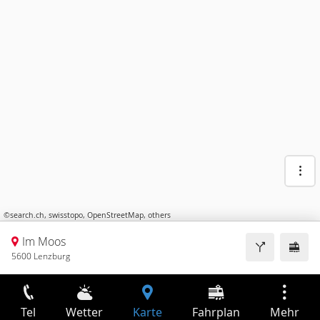
©
search.ch
,
swisstopo
,
OpenStreetMap
,
others
Im Moos
5600 Lenzburg
Tel
Wetter
Karte
Fahrplan
Mehr