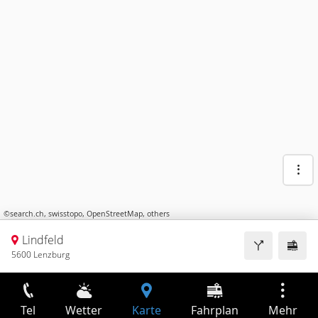
©
search.ch
,
swisstopo
,
OpenStreetMap
,
others
Lindfeld
5600 Lenzburg
Tel
Wetter
Karte
Fahrplan
Mehr