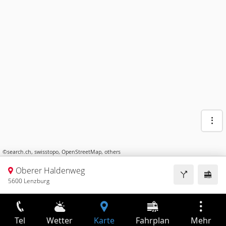
©
search.ch
,
swisstopo
,
OpenStreetMap
,
others
Oberer Haldenweg
5600 Lenzburg
Tel
Wetter
Karte
Fahrplan
Mehr