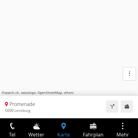
©
search.ch
,
swisstopo
,
OpenStreetMap
,
others
Promenade
5600 Lenzburg
Tel
Wetter
Karte
Fahrplan
Mehr