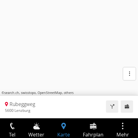
©
search.ch
,
swisstopo
,
OpenStreetMap
,
others
Rubeggweg
5600 Lenzburg
Tel
Wetter
Karte
Fahrplan
Mehr