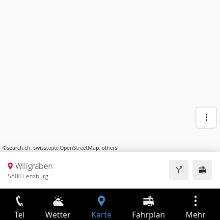
©
search.ch
,
swisstopo
,
OpenStreetMap
,
others
Wiligraben
5600 Lenzburg
Tel
Wetter
Karte
Fahrplan
Mehr