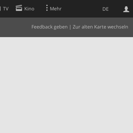
TV
Kino
Mehr
DE
Feedback geben
|
Zur alten Karte wechseln
Websuche
Apps