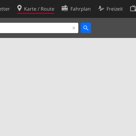
tter
Karte / Route
Fahrplan
Freizeit
Cookie-Richtlinie
ingungen
Cookie-Einstellungen
rklärung
Entwickler