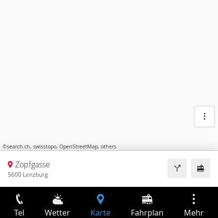
©
search.ch
,
swisstopo
,
OpenStreetMap
,
others
Zopfgasse
5600 Lenzburg
Tel
Wetter
Karte
Fahrplan
Mehr