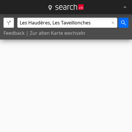
Feedback
|
Zur alten Karte wechseln