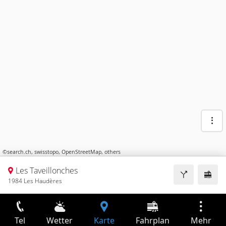
©
search.ch
,
swisstopo
,
OpenStreetMap
,
others
Les Taveillonches
1984 Les Haudères
Tel
Wetter
Karte
Fahrplan
Mehr