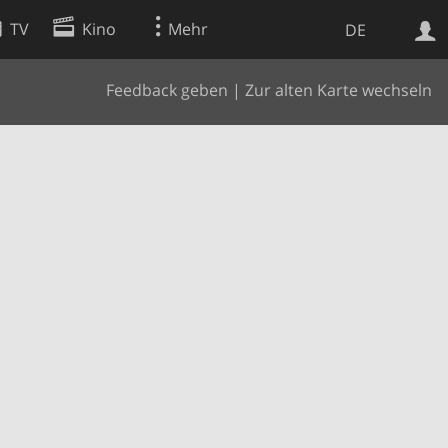
TV
Kino
Mehr
DE
Feedback geben
|
Zur alten Karte wechseln
Websuche
Apps