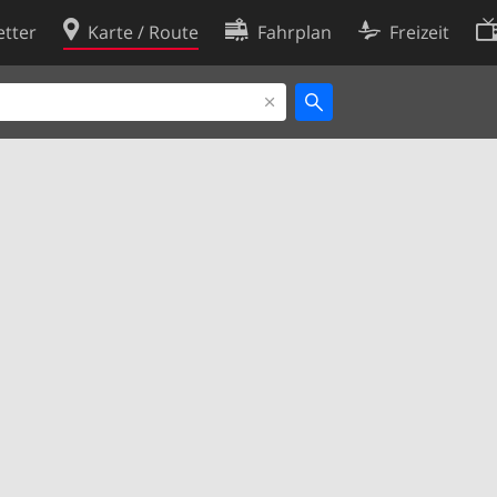
tter
Karte / Route
Fahrplan
Freizeit
Cookie-Richtlinie
ingungen
Cookie-Einstellungen
rklärung
Entwickler