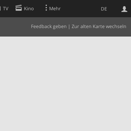
TV
Kino
Mehr
DE
Feedback geben
|
Zur alten Karte wechseln
Websuche
Apps