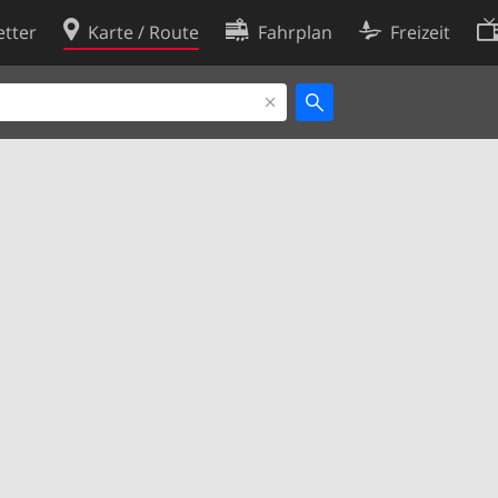
tter
Karte / Route
Fahrplan
Freizeit
Cookie-Richtlinie
ingungen
Cookie-Einstellungen
rklärung
Entwickler