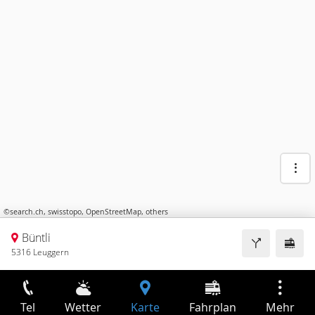
©
search.ch
,
swisstopo
,
OpenStreetMap
,
others
Büntli
5316 Leuggern
Tel
Wetter
Karte
Fahrplan
Mehr