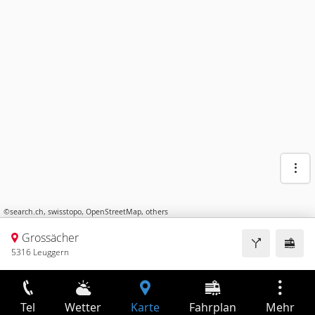
©
search.ch
,
swisstopo
,
OpenStreetMap
,
others
Grossächer
5316 Leuggern
Tel
Wetter
Karte
Fahrplan
Mehr