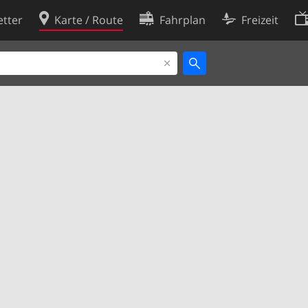
tter
Karte / Route
Fahrplan
Freizeit
Cookie-Richtlinie
ingungen
Cookie-Einstellungen
rklärung
Entwickler