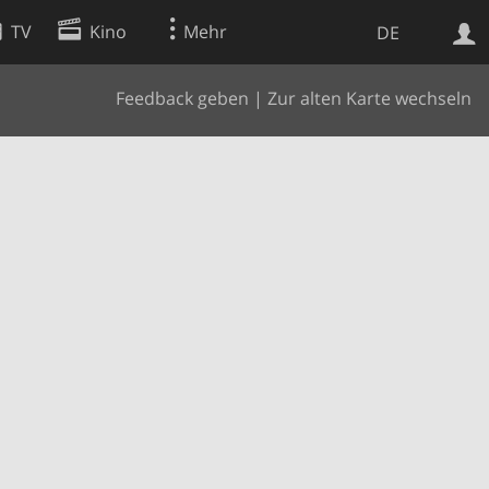
TV
Kino
Mehr
DE
Feedback geben
|
Zur alten Karte wechseln
Websuche
Apps