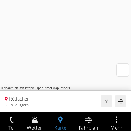
©
search.ch
,
swisstopo
,
OpenStreetMap
,
others
Rütiächer
5316 Leuggern
Tel
Wetter
Karte
Fahrplan
Mehr