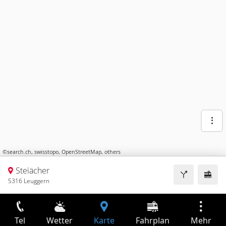
©
search.ch
,
swisstopo
,
OpenStreetMap
,
others
Steiächer
5316 Leuggern
Tel
Wetter
Karte
Fahrplan
Mehr