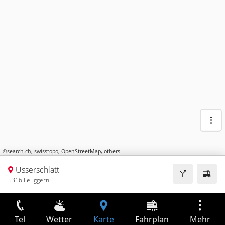
©
search.ch
,
swisstopo
,
OpenStreetMap
,
others
Usserschlatt
5316 Leuggern
Tel
Wetter
Karte
Fahrplan
Mehr