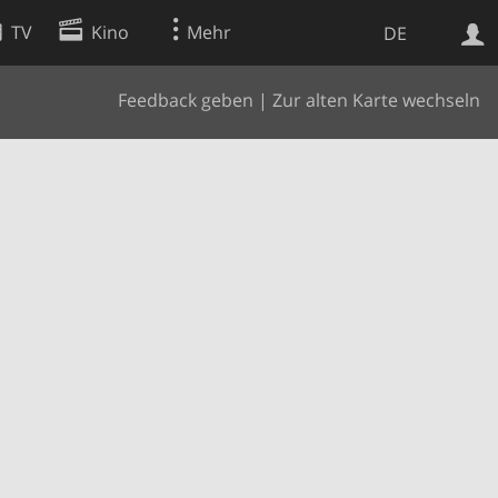
TV
Kino
Mehr
DE
Feedback geben
|
Zur alten Karte wechseln
Websuche
Apps