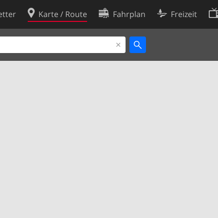
tter
Karte / Route
Fahrplan
Freizeit
Cookie-Richtlinie
ingungen
Cookie-Einstellungen
rklärung
Entwickler