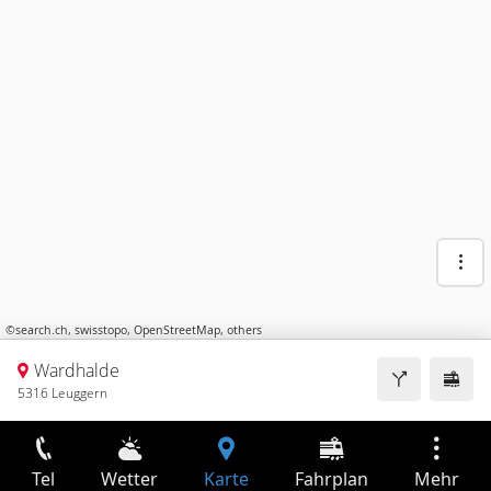
©
search.ch
,
swisstopo
,
OpenStreetMap
,
others
Wardhalde
5316 Leuggern
Tel
Wetter
Karte
Fahrplan
Mehr