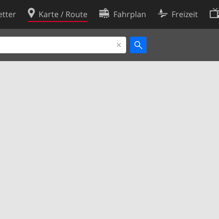
tter
Karte / Route
Fahrplan
Freizeit
Cookie-Richtlinie
ingungen
Cookie-Einstellungen
rklärung
Entwickler