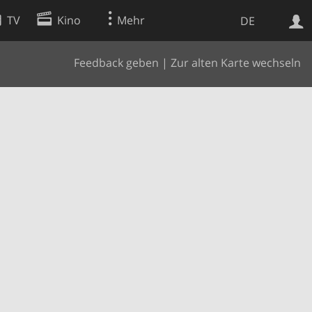
TV
Kino
Mehr
DE
Feedback geben
|
Zur alten Karte wechseln
Websuche
Apps