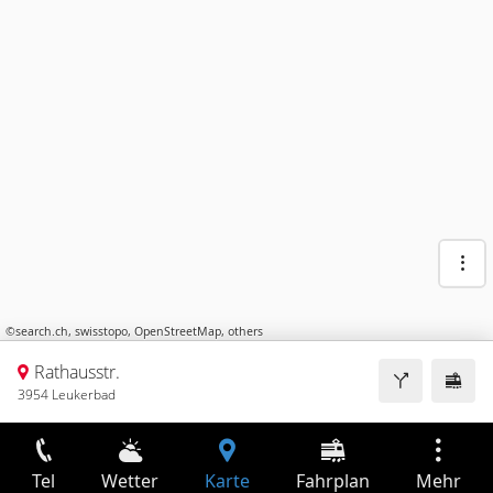
©
search.ch
,
swisstopo
,
OpenStreetMap
,
others
Rathausstr.
3954 Leukerbad
Tel
Wetter
Karte
Fahrplan
Mehr