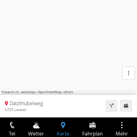
©
search.ch
,
swisstopo
,
OpenStreetMap
,
others
Dätzlihübelweg
5725 Leutwil
Tel
Wetter
Karte
Fahrplan
Mehr