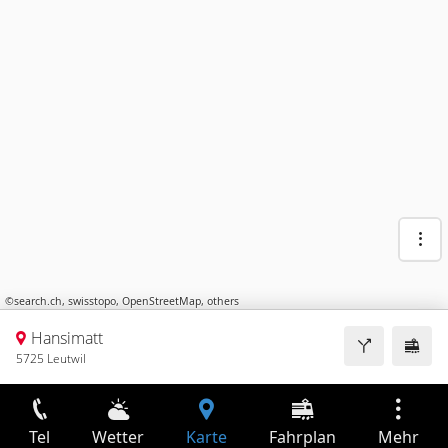
©
search.ch
,
swisstopo
,
OpenStreetMap
,
others
Hansimatt
5725 Leutwil
Tel
Wetter
Karte
Fahrplan
Mehr