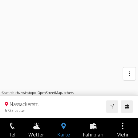
©
search.ch
,
swisstopo
,
OpenStreetMap
,
others
Nassackerstr.
5725 Leutwil
Tel
Wetter
Karte
Fahrplan
Mehr