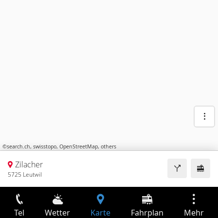
©
search.ch
,
swisstopo
,
OpenStreetMap
,
others
Zilacher
5725 Leutwil
Tel
Wetter
Karte
Fahrplan
Mehr