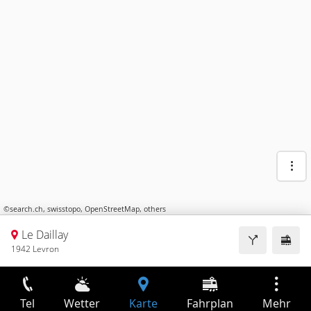
©
search.ch
,
swisstopo
,
OpenStreetMap
,
others
Le Daillay
1942 Levron
Tel
Wetter
Karte
Fahrplan
Mehr