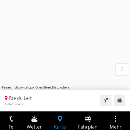
©
search.ch
,
swisstopo
,
OpenStreetMap
,
others
Rte du Lein
1942 Levron
Tel
Wetter
Karte
Fahrplan
Mehr