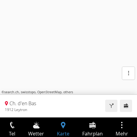
©
search.ch
,
swisstopo
,
OpenStreetMap
,
others
Ch. d'en Bas
1912 Leytron
Tel
Wetter
Karte
Fahrplan
Mehr