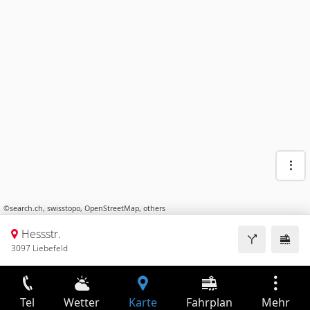
©
search.ch
,
swisstopo
,
OpenStreetMap
,
others
Hessstr.
3097 Liebefeld
Tel
Wetter
Karte
Fahrplan
Mehr