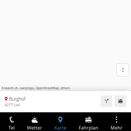
©
search.ch
,
swisstopo
,
OpenStreetMap
,
others
Burghof
6277 Lieli
Tel
Wetter
Karte
Fahrplan
Mehr