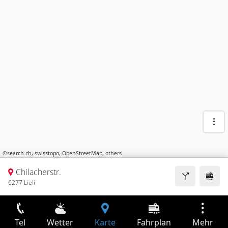
©
search.ch
,
swisstopo
,
OpenStreetMap
,
others
Chilacherstr.
6277 Lieli
Tel
Wetter
Karte
Fahrplan
Mehr