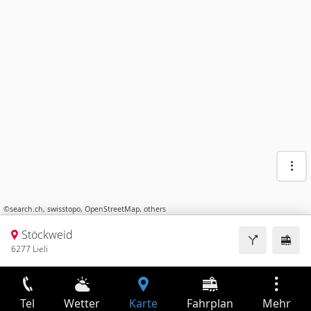
©
search.ch
,
swisstopo
,
OpenStreetMap
,
others
Stöckweid
6277 Lieli
Tel
Wetter
Karte
Fahrplan
Mehr