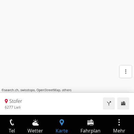
©
search.ch
,
swisstopo
,
OpenStreetMap
,
others
Stofer
6277 Lieli
Tel
Wetter
Karte
Fahrplan
Mehr