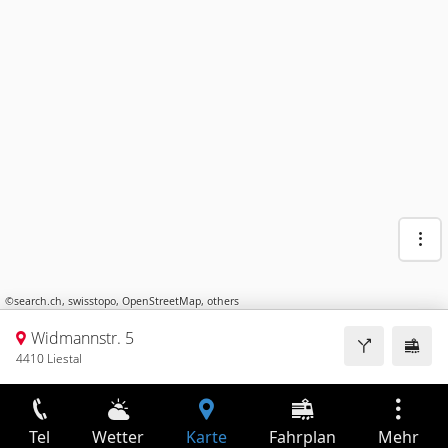
©
search.ch
,
swisstopo
,
OpenStreetMap
,
others
Widmannstr. 5
4410 Liestal
Tel
Wetter
Karte
Fahrplan
Mehr