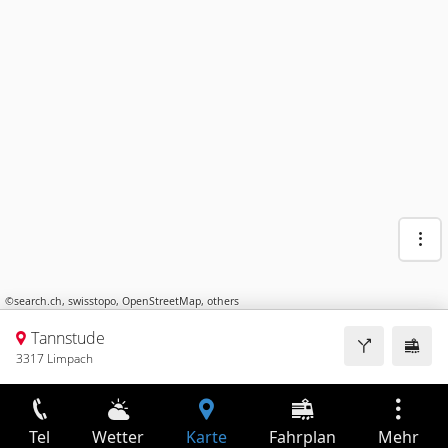
©
search.ch
,
swisstopo
,
OpenStreetMap
,
others
Tannstude
3317 Limpach
Tel
Wetter
Karte
Fahrplan
Mehr