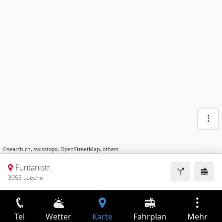
©
search.ch
,
swisstopo
,
OpenStreetMap
,
others
Funtanistr.
3953 Loèche
Tel
Wetter
Karte
Fahrplan
Mehr