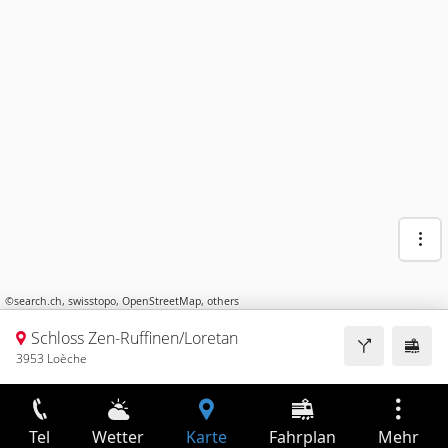
©
search.ch
,
swisstopo
,
OpenStreetMap
,
others
Schloss Zen-Ruffinen/Loretan
3953 Loèche
Tel
Wetter
Karte
Fahrplan
Mehr