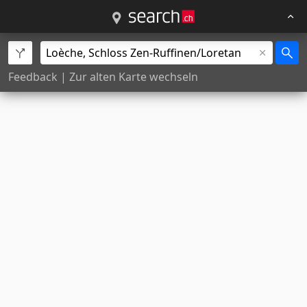
Feedback
|
Zur alten Karte wechseln