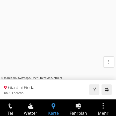
©
search.ch
,
swisstopo
,
OpenStreetMap
,
others
Giardini Pioda
6600 Locarno
Tel
Wetter
Karte
Fahrplan
Mehr