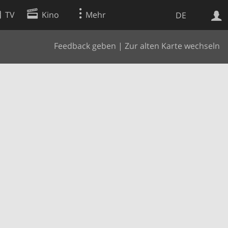
TV
Kino
Mehr
DE
Feedback geben
|
Zur alten Karte wechseln
Websuche
Apps