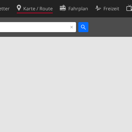
tter
Karte / Route
Fahrplan
Freizeit
Cookie-Richtlinie
ingungen
Cookie-Einstellungen
rklärung
Entwickler