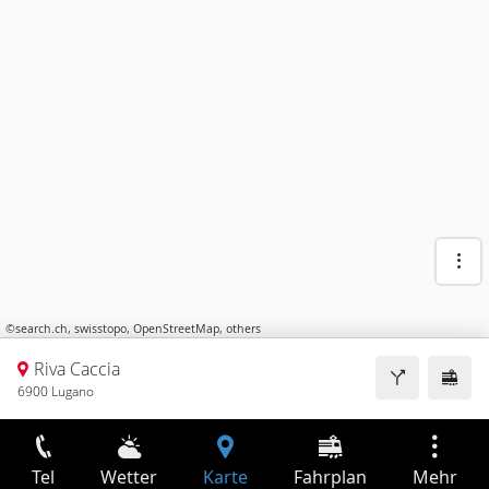
©
search.ch
,
swisstopo
,
OpenStreetMap
,
others
Riva Caccia
6900 Lugano
Tel
Wetter
Karte
Fahrplan
Mehr