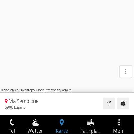
©
search.ch
,
swisstopo
,
OpenStreetMap
,
others
Via Sempione
6900 Lugano
Tel
Wetter
Karte
Fahrplan
Mehr