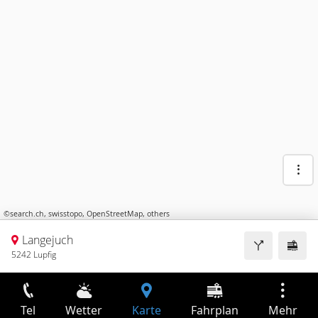
©
search.ch
,
swisstopo
,
OpenStreetMap
,
others
Langejuch
5242 Lupfig
Tel
Wetter
Karte
Fahrplan
Mehr