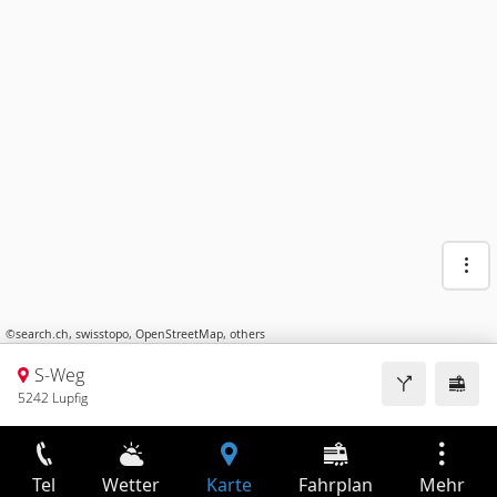
©
search.ch
,
swisstopo
,
OpenStreetMap
,
others
S-Weg
5242 Lupfig
Tel
Wetter
Karte
Fahrplan
Mehr