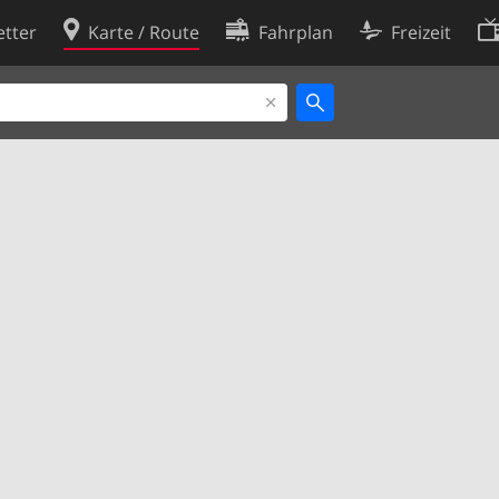
tter
Karte / Route
Fahrplan
Freizeit
Cookie-Richtlinie
ingungen
Cookie-Einstellungen
rklärung
Entwickler