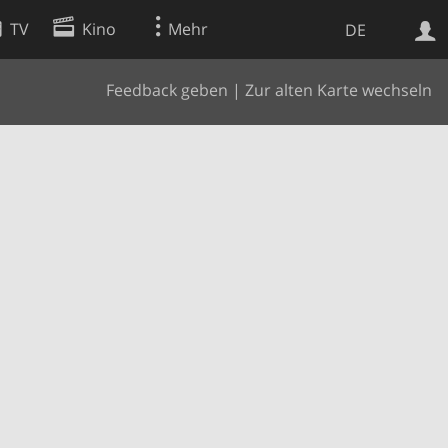
TV
Kino
Mehr
DE
Feedback geben
|
Zur alten Karte wechseln
Websuche
Apps